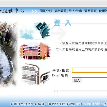
問題分類
|
提出問題
|
登入/登出
|
返回首頁
|
使用
學 號 / 帳 號：
E-mail 密 碼 ：